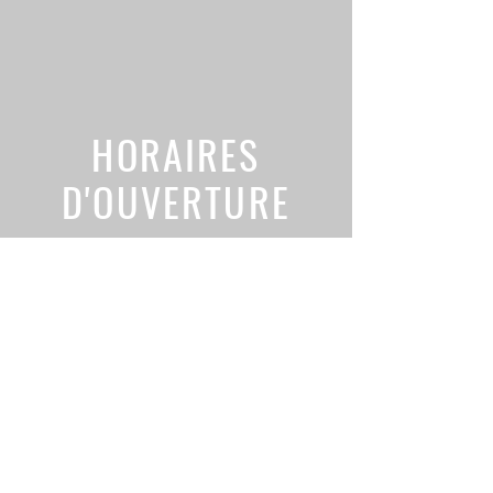
HORAIRES
D'OUVERTURE
Du lundi au samedi de 9h à 12h et de 14h30 à
18h30. Sauf dimanche et jours fériés.