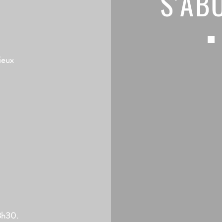
S'AB
ieux
8h30.