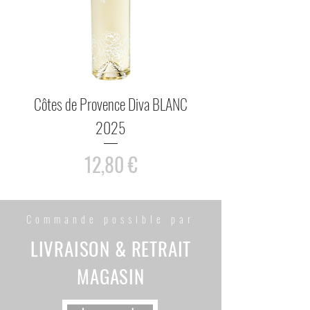
Côtes de Provence Diva BLANC
Rosé Côtes de Pr
2025
Prix
12,80 €
Commande possible par
LIVRAISON & RETRAIT
MAGASIN